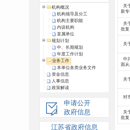
关
机构概况
新专项
机构领导及分工
机构主要职能
关
内设机构
批复
直属单位
规划计划
关
中、长期规划
年度工作计划
中
业务工作
面从严
本单位各类业务文件
资金信息
关
人事信息
政策解读
对市
申请公开
政府信息
关
批复
江苏省政府信息